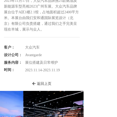
2023年11月17日，大众汽车品牌携25款燃油及
新能源车型亮相2023广州车展。大众汽车品牌
展台位于A区1楼2.1馆，占地面积超过2400平方
米。本展台由我们安和通国际展览设计（北
京）有限公司负责搭建，通过我们之手完美呈
现在羊城，展示与众人。
客户：
大众汽车
设计公司：
Avantgarde
服务内容：
展位搭建及日常维护
时间：
2023.11.14-2023.11.19
返回上页
녔